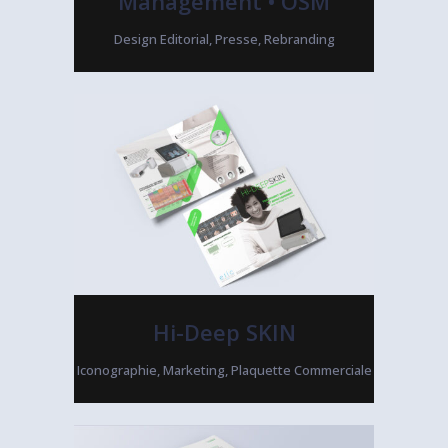
Management • OSM
Design Editorial, Presse, Rebranding
Hi-Deep SKIN
Iconographie, Marketing, Plaquette Commerciale