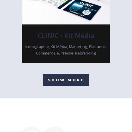
CLINIC • Kit Média
Iconographie, Kit Média, Marketing, Plaquette
Commerciale, Presse, Rebranding
SHOW MORE