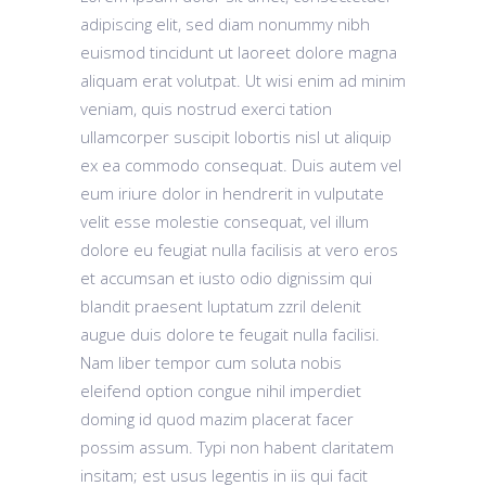
adipiscing elit, sed diam nonummy nibh
euismod tincidunt ut laoreet dolore magna
aliquam erat volutpat. Ut wisi enim ad minim
veniam, quis nostrud exerci tation
ullamcorper suscipit lobortis nisl ut aliquip
ex ea commodo consequat. Duis autem vel
eum iriure dolor in hendrerit in vulputate
velit esse molestie consequat, vel illum
dolore eu feugiat nulla facilisis at vero eros
et accumsan et iusto odio dignissim qui
blandit praesent luptatum zzril delenit
augue duis dolore te feugait nulla facilisi.
Nam liber tempor cum soluta nobis
eleifend option congue nihil imperdiet
doming id quod mazim placerat facer
possim assum. Typi non habent claritatem
insitam; est usus legentis in iis qui facit