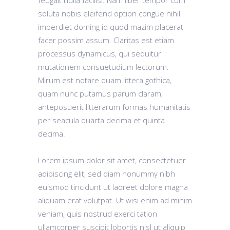
feugait nulla facilisi. Nam liber tempor cum
soluta nobis eleifend option congue nihil
imperdiet doming id quod mazim placerat
facer possim assum. Claritas est etiam
processus dynamicus, qui sequitur
mutationem consuetudium lectorum.
Mirum est notare quam littera gothica,
quam nunc putamus parum claram,
anteposuerit litterarum formas humanitatis
per seacula quarta decima et quinta
decima.
Lorem ipsum dolor sit amet, consectetuer
adipiscing elit, sed diam nonummy nibh
euismod tincidunt ut laoreet dolore magna
aliquam erat volutpat. Ut wisi enim ad minim
veniam, quis nostrud exerci tation
ullamcorper suscipit lobortis nisl ut aliquip