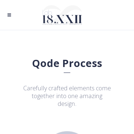
Qode Process
Carefully crafted elements come
together into one amazing
design.