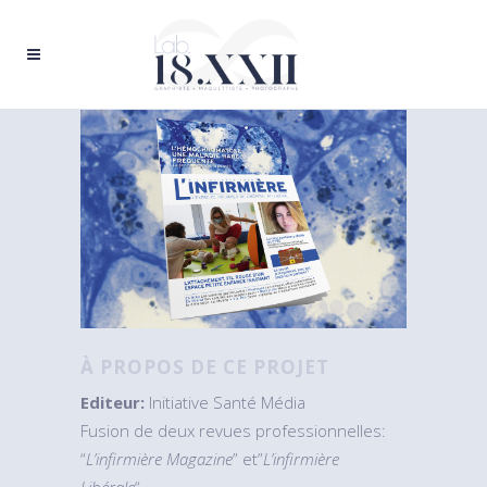
À PROPOS DE CE PROJET
Editeur:
Initiative Santé Média
Fusion de deux revues professionnelles:
“
L’infirmière Magazine
” et”
L’infirmière
Libérale
“.